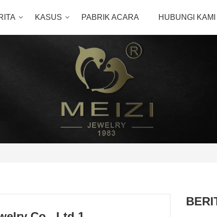
RITA
KASUS
PABRIK ACARA
HUBUNGI KAMI
BERI
elry Co., Ltd.1