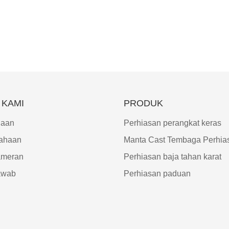
 KAMI
PRODUK
haan
Perhiasan perangkat keras
ahaan
Manta Cast Tembaga Perhia
ameran
Perhiasan baja tahan karat
awab
Perhiasan paduan