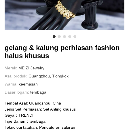
TENTANG KAMI
gelang & kalung perhiasan fashion
halus khusus
Merek:
MEIZI Jewelry
Asal produk:
Guangzhou, Tiongkok
Warna:
keemasan
Dasar logam:
tembaga
Tempat Asal: Guangzhou, Cina
Jenis Set Perhiasan: Set Anting khusus
Gaya：TRENDI
Tipe Bahan：tembaga
Teknologi tatahan: Pengaturan saluran