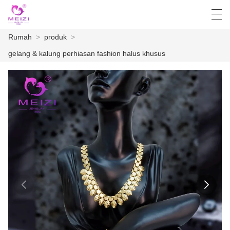
Rumah
>
produk
>
العربية
English
Español
Français
gelang & kalung perhiasan fashion halus khusus
RUMAH
PRODUK
BERITA
KASUS
PABRIK ACARA
HUBUNGI KAMI