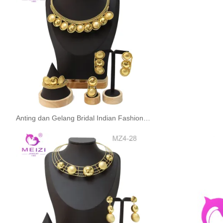
Anting dan Gelang Bridal Indian Fashion untuk Set Perhiasan Pernikahan