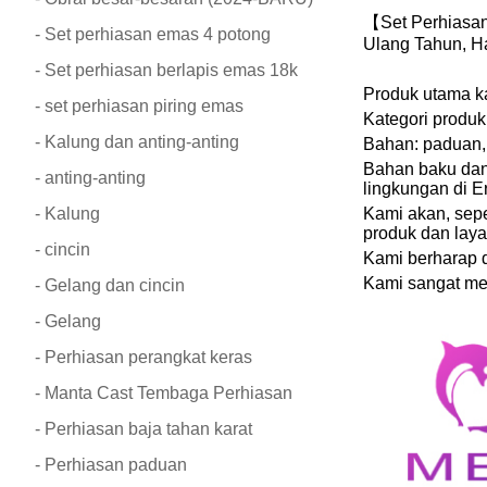
【Set Perhiasan
- Set perhiasan emas 4 potong
Ulang Tahun, Ha
- Set perhiasan berlapis emas 18k
Produk utama ka
- set perhiasan piring emas
Kategori produk
- Kalung dan anting-anting
Bahan: paduan, k
Bahan baku dan 
- anting-anting
lingkungan di Er
- Kalung
Kami akan, sepe
produk dan lay
- cincin
Kami berharap 
Kami sangat me
- Gelang dan cincin
- Gelang
- Perhiasan perangkat keras
- Manta Cast Tembaga Perhiasan
- Perhiasan baja tahan karat
- Perhiasan paduan