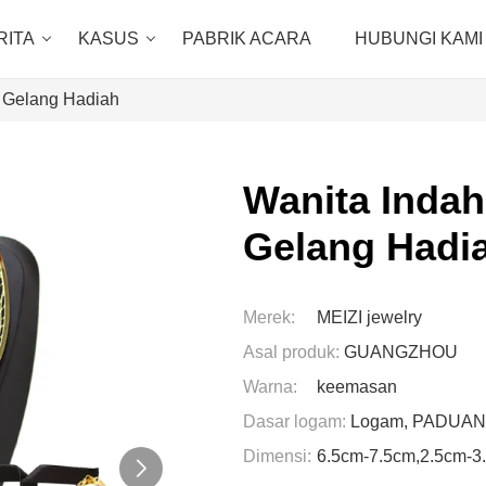
RITA
KASUS
PABRIK ACARA
HUBUNGI KAMI
n Gelang Hadiah
Wanita Indah
Gelang Hadi
Merek:
MEIZI jewelry
Asal produk:
GUANGZHOU
Warna:
keemasan
Dasar logam:
Logam, PADUAN
Dimensi:
6.5cm-7.5cm,2.5cm-3