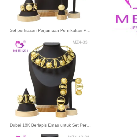
Set perhiasan Perjamuan Pernikahan Putaran Berlapis Emas Brasil
Dubai 18K Berlapis Emas untuk Set Perhiasan Pengantin Pernikahan