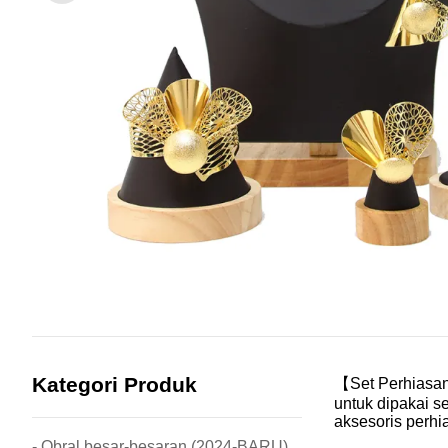
Kategori Produk
【Set Perhiasan 
untuk dipakai s
aksesoris perhia
- Obral besar-besaran (2024-BARU)