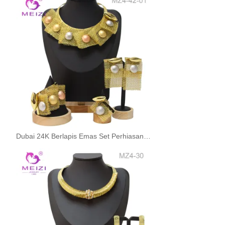
Dubai 24K Berlapis Emas Set Perhiasan Pernikahan Ukuran Besar