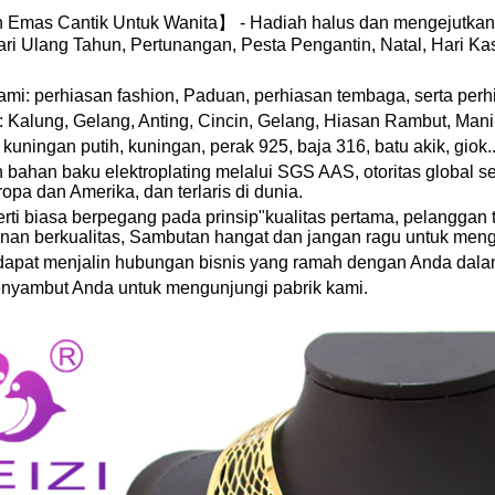
 Emas Cantik Untuk Wanita】 - Hadiah halus dan mengejutkan 
ri Ulang Tahun, Pertunangan, Pesta Pengantin, Natal, Hari Ka
mi: perhiasan fashion, Paduan, perhiasan tembaga, serta per
: Kalung, Gelang, Anting, Cincin, Gelang, Hiasan Rambut, Mani
uningan putih, kuningan, perak 925, baja 316, batu akik, giok..
bahan baku elektroplating melalui SGS AAS, otoritas global ser
opa dan Amerika, dan terlaris di dunia.
rti biasa berpegang pada prinsip"kualitas pertama, pelanggan 
anan berkualitas, Sambutan hangat dan jangan ragu untuk men
dapat menjalin hubungan bisnis yang ramah dengan Anda dala
nyambut Anda untuk mengunjungi pabrik kami.